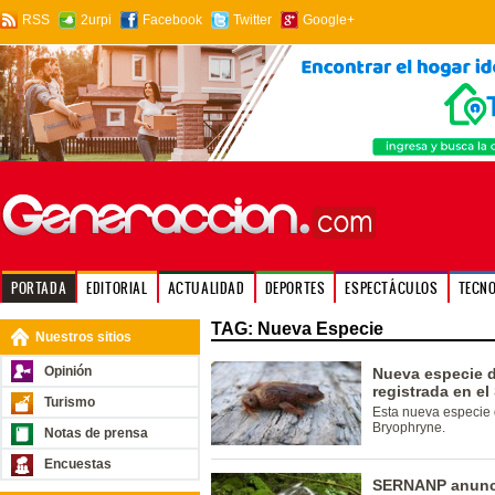
RSS
2urpi
Facebook
Twitter
Google+
PORTADA
EDITORIAL
ACTUALIDAD
DEPORTES
ESPECTÁCULOS
TECN
TAG: Nueva Especie
Nuestros sitios
Opinión
Nueva especie d
registrada en e
Turismo
Esta nueva especie d
Bryophryne.
Notas de prensa
Encuestas
SERNANP anunci