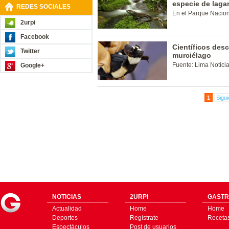
especie de lagar
REDES SOCIALES
En el Parque Nacion
2urpi
Facebook
Científicos des
Twitter
murciélago
Fuente: Lima Notici
Google+
1
Sigui
NOTICIAS
2URPI
GASTR
Actualidad
Home
Home
Deportes
Regístrate
Receta
Espectáculos
Post de usuarios