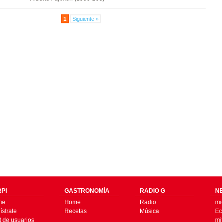
1
Siguiente »
PI
GASTRONOMÍA
RADIO G
N
me
Home
Radio
mi
strate
Recetas
Música
Ec
t de usuarios
mi