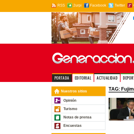
RSS
2urpi
Facebook
Twitter
PORTADA
EDITORIAL
ACTUALIDAD
DEPOR
TAG: Fujim
Nuestros sitios
Opinión
Turismo
Notas de prensa
Encuestas