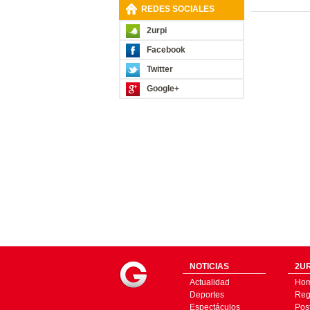
REDES SOCIALES
2urpi
Facebook
Twitter
Google+
NOTICIAS
2UR
Actualidad
Ho
Deportes
Regí
Espectáculos
Pos