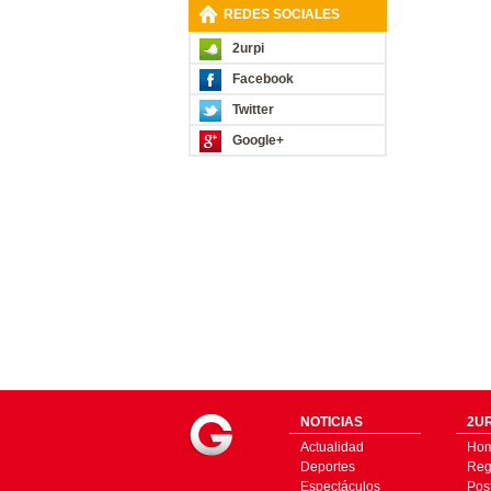
REDES SOCIALES
2urpi
Facebook
Twitter
Google+
NOTICIAS
2UR
Actualidad
Ho
Deportes
Regí
Espectáculos
Pos