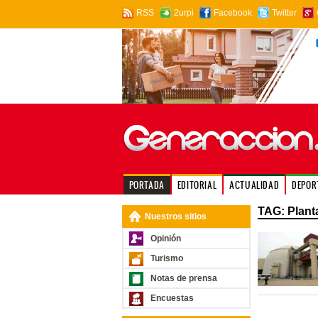
RSS
2urpi
Facebook
Twitter
PORTADA
EDITORIAL
ACTUALIDAD
DEPOR
TAG: Plant
Nuestros sitios
Opinión
Turismo
Notas de prensa
Encuestas