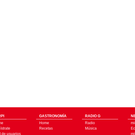
PI
GASTRONOMÍA
RADIO G
N
me
Home
Radio
mi
strate
Recetas
Música
Ec
t de usuarios
mi