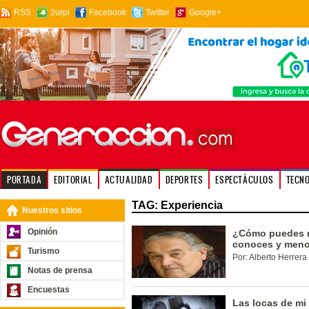
RSS
2urpi
Facebook
Twitter
Google+
PORTADA
EDITORIAL
ACTUALIDAD
DEPORTES
ESPECTÁCULOS
TECN
TAG: Experiencia
Nuestros sitios
Opinión
¿Cómo puedes re
conoces y men
Turismo
Por: Alberto Herrera
Notas de prensa
Encuestas
Las locas de mi