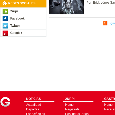
Por: Erick López Sá
REDES SOCIALES
2urpi
Facebook
1
Sigui
Twitter
Google+
NOTICIAS
2URPI
GASTR
Actualidad
Home
Home
Deportes
Regístrate
Receta
Espectáculos
Post de usuarios