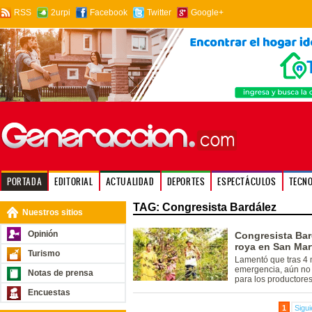
RSS
2urpi
Facebook
Twitter
Google+
PORTADA
EDITORIAL
ACTUALIDAD
DEPORTES
ESPECTÁCULOS
TECN
TAG: Congresista Bardález
Nuestros sitios
Opinión
Congresista Bard
roya en San Mar
Turismo
Lamentó que tras 4 
emergencia, aún no 
Notas de prensa
para los productores
Encuestas
1
Sigui