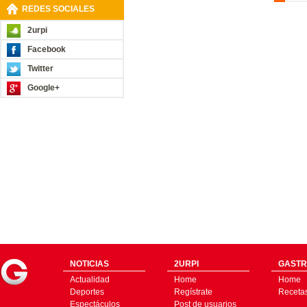
REDES SOCIALES
2urpi
Facebook
Twitter
Google+
NOTICIAS
2URPI
GASTR
Actualidad
Home
Home
Deportes
Regístrate
Receta
Espectáculos
Post de usuarios