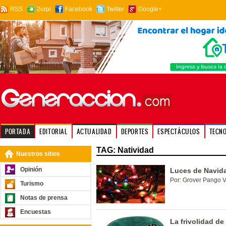
RSS
2urpi
Facebook
Twitter
Google+
PORTADA
EDITORIAL
ACTUALIDAD
DEPORTES
ESPECTÁCULOS
TECN
TAG: Natividad
Nuestros sitios
Opinión
Luces de Navid
Por: Grover Pango V
Turismo
Notas de prensa
Encuestas
La frivolidad de