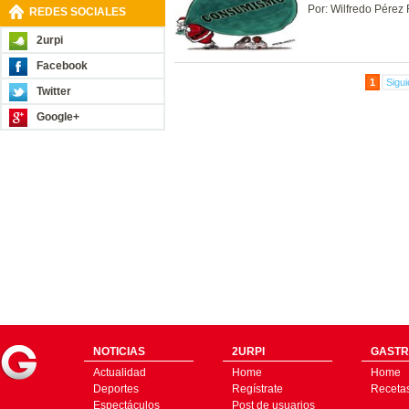
Por: Wilfredo Pérez 
REDES SOCIALES
2urpi
Facebook
1
Sigui
Twitter
Google+
NOTICIAS
2URPI
GASTR
Actualidad
Home
Home
Deportes
Regístrate
Receta
Espectáculos
Post de usuarios