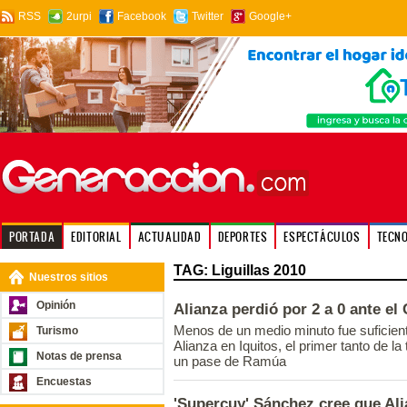
RSS
2urpi
Facebook
Twitter
Google+
PORTADA
EDITORIAL
ACTUALIDAD
DEPORTES
ESPECTÁCULOS
TECN
TAG: Liguillas 2010
Nuestros sitios
Opinión
Alianza perdió por 2 a 0 ante el 
Menos de un medio minuto fue suficient
Turismo
Alianza en Iquitos, el primer tanto de la
Notas de prensa
un pase de Ramúa
Encuestas
'Supercuy' Sánchez cree que Ali