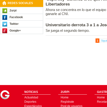
REDES SOCIALES
Libertadores
Ahora se concentra en lo que el equipo 
2urpi
ganarle al CNI.
Facebook
Twitter
Universitario derrota 3 a 1 a Jo
Se juega el segundo tiempo.
Google+
1
Sigui
NOTICIAS
2URPI
GASTR
Actualidad
Home
Home
Deportes
Regístrate
Receta
Espectáculos
Post de usuarios