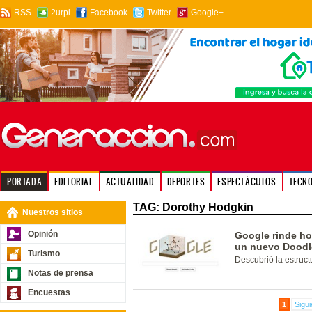
RSS
2urpi
Facebook
Twitter
Google+
PORTADA
EDITORIAL
ACTUALIDAD
DEPORTES
ESPECTÁCULOS
TECN
TAG: Dorothy Hodgkin
Nuestros sitios
Opinión
Google rinde h
un nuevo Doodl
Turismo
Descubrió la estruct
Notas de prensa
Encuestas
1
Sigui