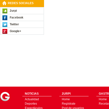
REDES SOCIALES
2urpi
Facebook
Twitter
Google+
NOTICIAS
2URPI
GASTR
Actualidad
Home
Home
Deportes
Regístrate
Receta
Espectáculos
Post de usuarios