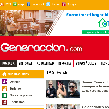
RSS
2urpi
Facebook
Twitter
Google+
PORTADA
EDITORIAL
ACTUALIDAD
DEPORTES
ESPECTÁCULOS
TECN
TAG: Fendi
Nuestros sitios
Opinión
James Franco, L
siempre a la mo
Turismo
Estas estrellas tien
Notas de prensa
Encuestas
Celebridades as