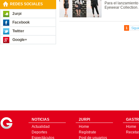
Para el lanzamiento
REDES SOCIALES
Eyewear Collection.
2urpi
Facebook
1
Sigui
Twitter
Google+
NOTICIAS
2URPI
GASTR
Actualidad
Home
Home
Deportes
Regístrate
Receta
Espectáculos
Post de usuarios