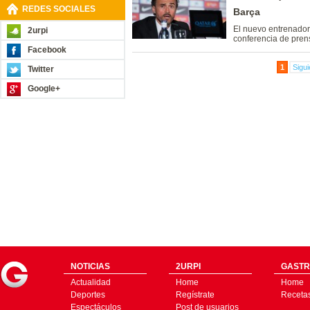
REDES SOCIALES
Barça
El nuevo entrenador
2urpi
conferencia de pren
Facebook
1
Sigui
Twitter
Google+
NOTICIAS
2URPI
GASTR
Actualidad
Home
Home
Deportes
Regístrate
Receta
Espectáculos
Post de usuarios