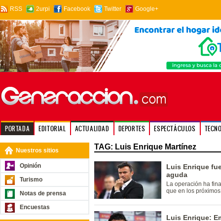
RSS
2urpi
Facebook
Twitter
Google+
PORTADA
EDITORIAL
ACTUALIDAD
DEPORTES
ESPECTÁCULOS
TECN
TAG: Luis Enrique Martínez
Nuestros sitios
Opinión
Luis Enrique fue
aguda
Turismo
La operación ha fina
que en los próximos 
Notas de prensa
Encuestas
Luis Enrique: 