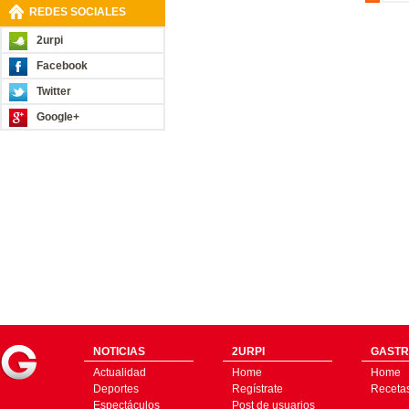
REDES SOCIALES
2urpi
Facebook
Twitter
Google+
NOTICIAS
2URPI
GASTR
Actualidad
Home
Home
Deportes
Regístrate
Receta
Espectáculos
Post de usuarios