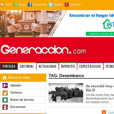
RSS
2urpi
Facebook
Twitter
Google+
PORTADA
EDITORIAL
ACTUALIDAD
DEPORTES
ESPECTÁCULOS
TECN
TAG: Desembarco
Nuestros sitios
Opinión
Se recordó hoy 
Día D
Turismo
Un día como hoy, ha
desembarcaron en la
Notas de prensa
nzi estaba cerca...
Encuestas
1
Sigui