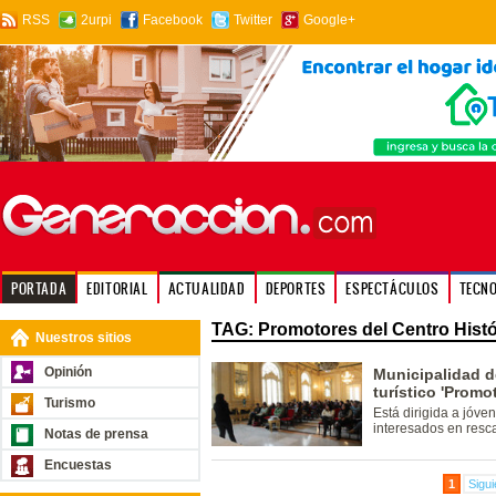
RSS
2urpi
Facebook
Twitter
Google+
PORTADA
EDITORIAL
ACTUALIDAD
DEPORTES
ESPECTÁCULOS
TECN
TAG: Promotores del Centro Histó
Nuestros sitios
Opinión
Municipalidad d
turístico 'Promo
Turismo
Está dirigida a jóven
interesados en resca
Notas de prensa
Encuestas
1
Sigui