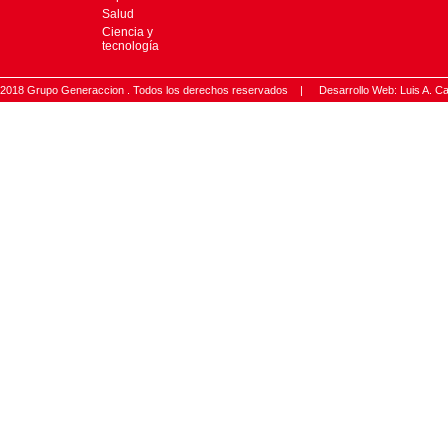
Salud
Ciencia y
tecnología
2018 Grupo Generaccion . Todos los derechos reservados |
Desarrollo Web: Luis A.