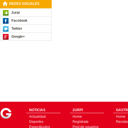
REDES SOCIALES
2urpi
Facebook
Twitter
Google+
NOTICIAS
2URPI
GASTR
Actualidad
Home
Home
Deportes
Regístrate
Receta
Espectáculos
Post de usuarios