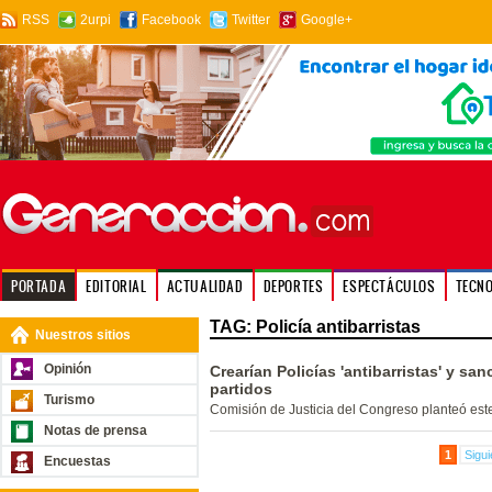
RSS
2urpi
Facebook
Twitter
Google+
PORTADA
EDITORIAL
ACTUALIDAD
DEPORTES
ESPECTÁCULOS
TECN
TAG: Policía antibarristas
Nuestros sitios
Opinión
Crearían Policías 'antibarristas' y sa
partidos
Turismo
Comisión de Justicia del Congreso planteó este
Notas de prensa
1
Sigui
Encuestas