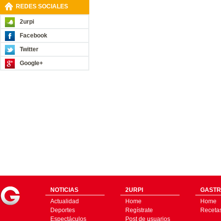
REDES SOCIALES
2urpi
Facebook
Twitter
Google+
NOTICIAS
2URPI
GASTR
Actualidad
Home
Home
Deportes
Regístrate
Receta
Espectáculos
Post de usuarios