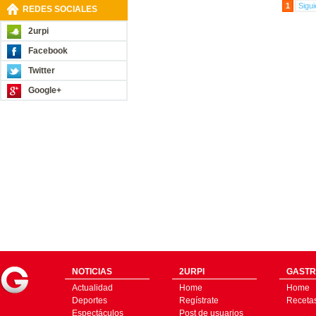
1
Sigui
REDES SOCIALES
2urpi
Facebook
Twitter
Google+
NOTICIAS
2URPI
GASTR
Actualidad
Home
Home
Deportes
Regístrate
Receta
Espectáculos
Post de usuarios