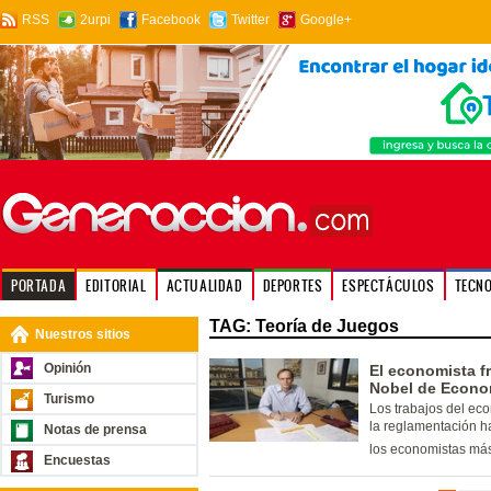
RSS
2urpi
Facebook
Twitter
Google+
PORTADA
EDITORIAL
ACTUALIDAD
DEPORTES
ESPECTÁCULOS
TECN
TAG: Teoría de Juegos
Nuestros sitios
Opinión
El economista f
Nobel de Econo
Turismo
Los trabajos del ec
la reglamentación ha
Notas de prensa
los economistas más 
Encuestas