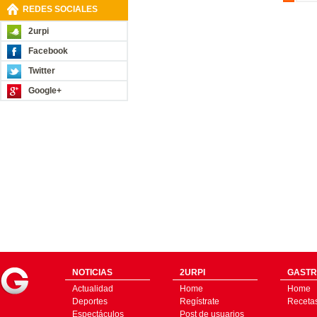
REDES SOCIALES
2urpi
Facebook
Twitter
Google+
NOTICIAS
2URPI
GASTR
Actualidad
Home
Home
Deportes
Regístrate
Receta
Espectáculos
Post de usuarios