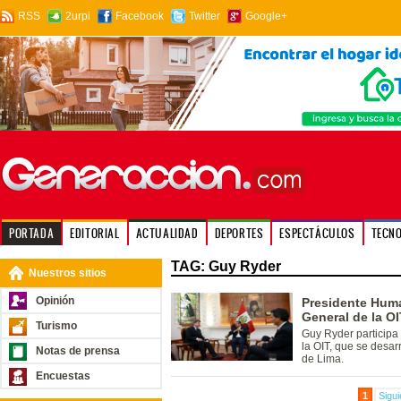
RSS
2urpi
Facebook
Twitter
Google+
PORTADA
EDITORIAL
ACTUALIDAD
DEPORTES
ESPECTÁCULOS
TECN
TAG: Guy Ryder
Nuestros sitios
Opinión
Presidente Huma
General de la O
Turismo
Guy Ryder participa
la OIT, que se desar
Notas de prensa
de Lima.
Encuestas
1
Sigui