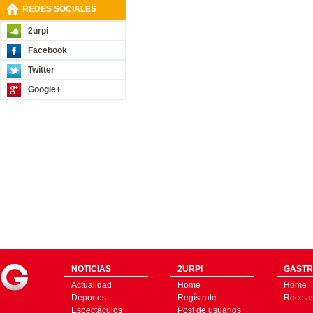
REDES SOCIALES
2urpi
Facebook
Twitter
Google+
NOTICIAS
2URPI
GASTR
Actualidad
Home
Home
Deportes
Regístrate
Receta
Espectáculos
Post de usuarios