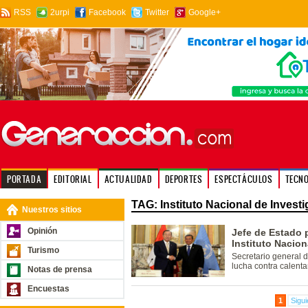
RSS
2urpi
Facebook
Twitter
Google+
PORTADA
EDITORIAL
ACTUALIDAD
DEPORTES
ESPECTÁCULOS
TECN
TAG: Instituto Nacional de Invest
Nuestros sitios
Opinión
Jefe de Estado 
Instituto Nacion
Turismo
Secretario general 
lucha contra calenta
Notas de prensa
Encuestas
1
Sigui