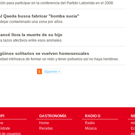
ión para participar en la conferencia del Partido Laborista en el 2008.
Al Qaeda busca fabricar "bomba sucia"
 dejar contaminado una zona por años.
cé llora la muerte de su hijo
 lazos afectivos entre esos animales.
ngüinos solitarios se vuelven homosexuales
idad intrínseca de formar un nido y tener polluelos así no haya hembras.
1
Siguiente »
PI
GASTRONOMÍA
RADIO G
N
me
Home
Radio
mi
strate
Recetas
Música
Ec
t de usuarios
mi