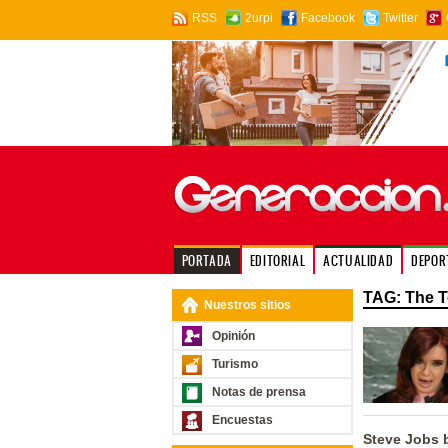
RSS
2urpi
Facebook
Twitter
PORTADA
EDITORIAL
ACTUALIDAD
DEPOR
TAG: The T
Nuestros sitios
Opinión
Turismo
Notas de prensa
Encuestas
Steve Jobs 