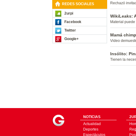
Rechazó invitac
REDES SOCIALES
2urpi
WikiLeaks: 
Facebook
Material puede
Twitter
Mamá chimpan
Google+
Video demuestra
Insólito: Pi
Tienen la neces
NOTICIAS
2UR
Actualidad
Ho
Deportes
Regí
Espectáculos
Pos