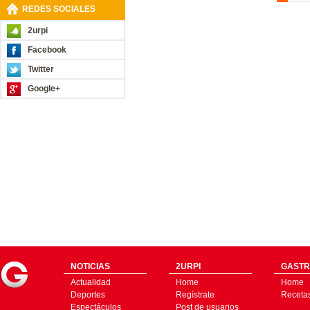
REDES SOCIALES
2urpi
Facebook
Twitter
Google+
NOTICIAS
2URPI
GASTR
Actualidad
Home
Home
Deportes
Regístrate
Receta
Espectáculos
Post de usuarios