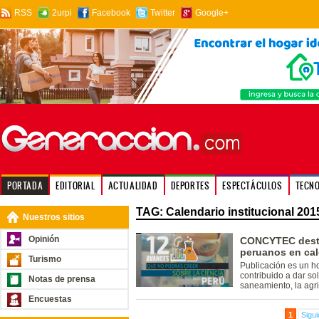
RSS
2urpi
Facebook
Twitter
Google+
PORTADA
EDITORIAL
ACTUALIDAD
DEPORTES
ESPECTÁCULOS
TECN
TAG: Calendario institucional 201
Nuestros sitios
Opinión
CONCYTEC desta
peruanos en cal
Turismo
Publicación es un h
contribuido a dar so
Notas de prensa
saneamiento, la agric
Encuestas
1
Sigui