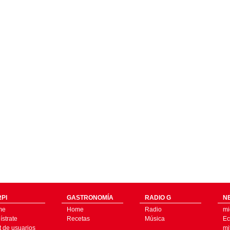
PI
GASTRONOMÍA
RADIO G
N
me
Home
Radio
mi
strate
Recetas
Música
Ec
t de usuarios
mi