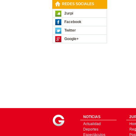
REDES SOCIALES
2urpi
Facebook
Twitter
Google+
NOTICIAS
2UR
Actualidad
Ho
Deportes
Regí
Espectáculos
Pos