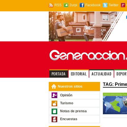
RSS
2urpi
Facebook
Twitter
PORTADA
EDITORIAL
ACTUALIDAD
DEPOR
TAG: Prime
Nuestros sitios
Opinión
Turismo
Notas de prensa
Encuestas