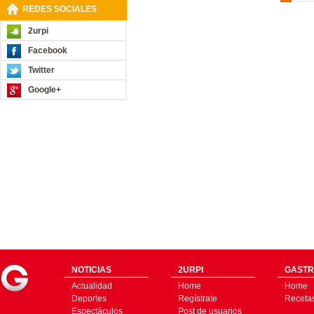
REDES SOCIALES
2urpi
Facebook
Twitter
Google+
NOTICIAS
2URPI
GASTR
Actualidad
Home
Home
Deportes
Regístrate
Receta
Espectáculos
Post de usuarios