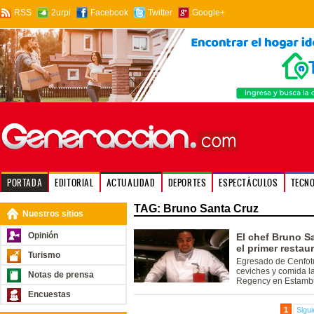
RSS
2urpi
Facebook
Twitter
Google+
PORTADA
EDITORIAL
ACTUALIDAD
DEPORTES
ESPECTÁCULOS
TECN
TAG: Bruno Santa Cruz
Nuestros sitios
Opinión
El chef Bruno Sa
el primer restau
Turismo
Egresado de Cenfotu
ceviches y comida l
Notas de prensa
Regency en Estambu
Encuestas
1
Sigui