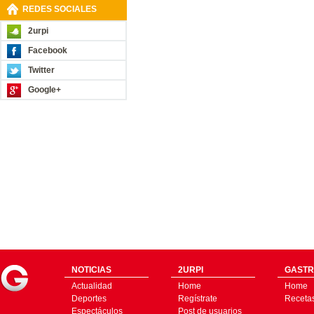
REDES SOCIALES
2urpi
Facebook
Twitter
Google+
NOTICIAS
2URPI
GASTR
Actualidad
Home
Home
Deportes
Regístrate
Receta
Espectáculos
Post de usuarios