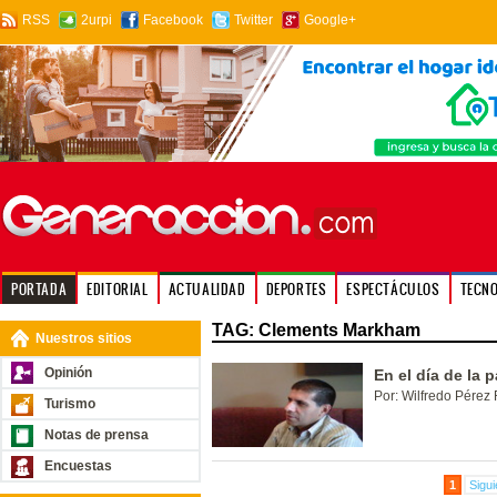
RSS
2urpi
Facebook
Twitter
Google+
PORTADA
EDITORIAL
ACTUALIDAD
DEPORTES
ESPECTÁCULOS
TECN
TAG: Clements Markham
Nuestros sitios
Opinión
En el día de la p
Por: Wilfredo Pérez 
Turismo
Notas de prensa
Encuestas
1
Sigui