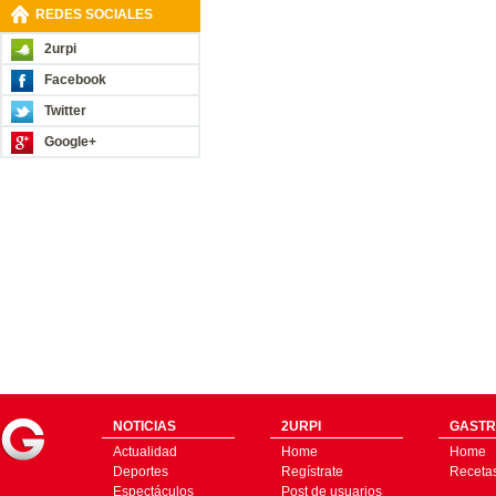
REDES SOCIALES
2urpi
Facebook
Twitter
Google+
NOTICIAS
2URPI
GASTR
Actualidad
Home
Home
Deportes
Regístrate
Receta
Espectáculos
Post de usuarios