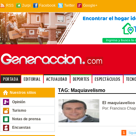
RSS
2urpi
Facebook
Twitter
Google+
PORTADA
EDITORIAL
ACTUALIDAD
DEPORTES
ESPECTÁCULOS
TECN
TAG: Maquiavelismo
Nuestros sitios
Opinión
El maquiavelico
Por: Francisco Cha
Turismo
Notas de prensa
Encuestas
1
Sigui