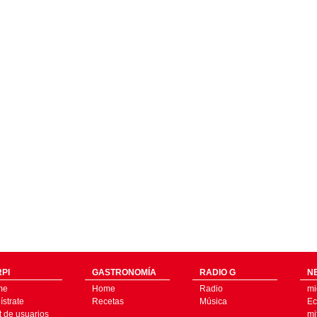
PI
GASTRONOMÍA
RADIO G
N
me
Home
Radio
mi
strate
Recetas
Música
Ec
t de usuarios
mi