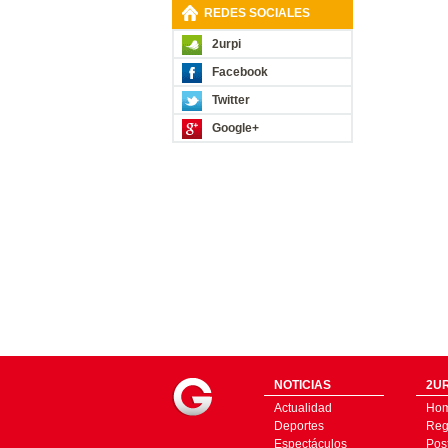
REDES SOCIALES
2urpi
Facebook
Twitter
Google+
NOTICIAS
2UR
Actualidad
Ho
Deportes
Regí
Espectáculos
Pos