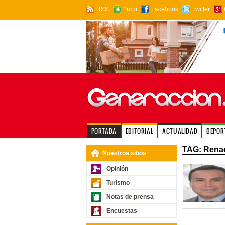
RSS
2urpi
Facebook
Twitter
PORTADA
EDITORIAL
ACTUALIDAD
DEPOR
TAG: Rena
Nuestros sitios
Opinión
Turismo
Notas de prensa
Encuestas