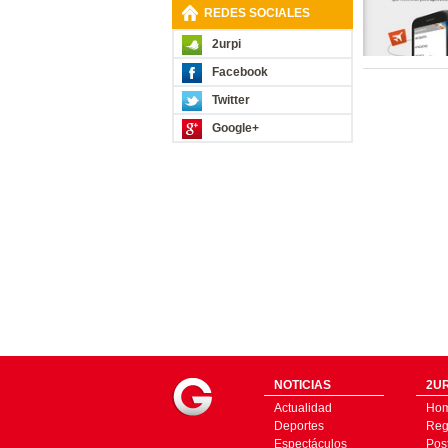
REDES SOCIALES
2urpi
Facebook
Twitter
Google+
NOTICIAS
2UR
Actualidad
Ho
Deportes
Regí
Espectáculos
Pos