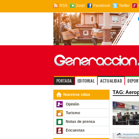
RSS
2urpi
Facebook
Twitter
PORTADA
EDITORIAL
ACTUALIDAD
DEPOR
TAG: Aerop
Nuestros sitios
Opinión
Turismo
Notas de prensa
Encuestas