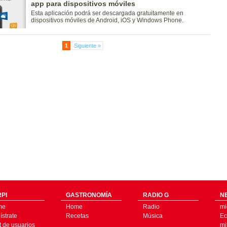
app para dispositivos móviles
Esta aplicación podrá ser descargada gratuitamente en
dispositivos móviles de Android, iOS y Windows Phone.
1
Siguiente »
PI
GASTRONOMÍA
RADIO G
N
me
Home
Radio
mi
strate
Recetas
Música
Ec
t de usuarios
mi