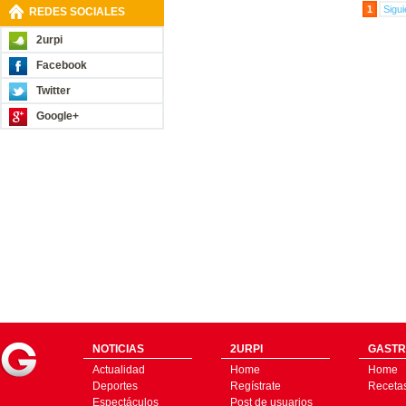
1
Sigui
REDES SOCIALES
2urpi
Facebook
Twitter
Google+
NOTICIAS
2URPI
GASTR
Actualidad
Home
Home
Deportes
Regístrate
Receta
Espectáculos
Post de usuarios