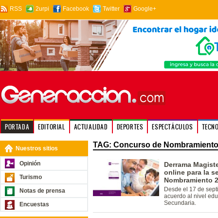
RSS
2urpi
Facebook
Twitter
Google+
PORTADA
EDITORIAL
ACTUALIDAD
DEPORTES
ESPECTÁCULOS
TECN
TAG: Concurso de Nombramiento
Nuestros sitios
Opinión
Derrama Magiste
online para la 
Turismo
Nombramiento 
Desde el 17 de sept
Notas de prensa
acuerdo al nivel educ
Secundaria.
Encuestas