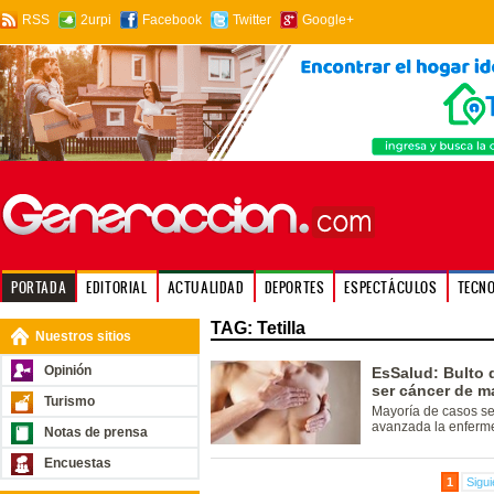
RSS
2urpi
Facebook
Twitter
Google+
PORTADA
EDITORIAL
ACTUALIDAD
DEPORTES
ESPECTÁCULOS
TECN
TAG: Tetilla
Nuestros sitios
Opinión
EsSalud: Bulto d
ser cáncer de 
Turismo
Mayoría de casos se
avanzada la enferm
Notas de prensa
Encuestas
1
Sigui