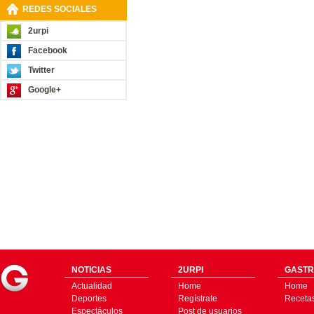
REDES SOCIALES
2urpi
Facebook
Twitter
Google+
NOTICIAS
2URPI
GASTR
Actualidad
Home
Home
Deportes
Regístrate
Receta
Espectáculos
Post de usuarios