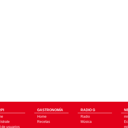
PI
GASTRONOMÍA
RADIO G
N
me
Home
Radio
mi
strate
Recetas
Música
Ec
t de usuarios
mi