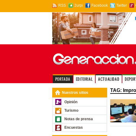
RSS
2urpi
Facebook
Twitter
PORTADA
EDITORIAL
ACTUALIDAD
DEPOR
TAG: Impro
Nuestros sitios
Opinión
Turismo
Notas de prensa
Encuestas