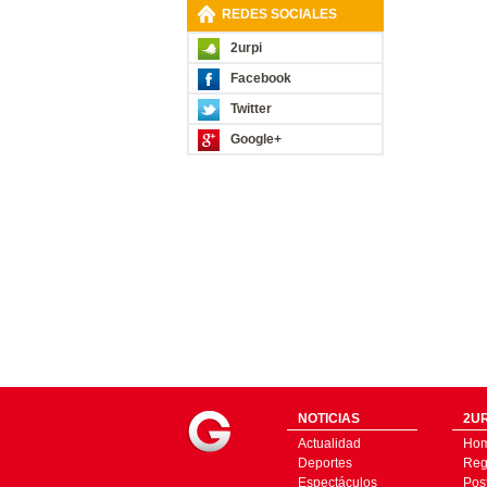
REDES SOCIALES
2urpi
Facebook
Twitter
Google+
NOTICIAS
2UR
Actualidad
Ho
Deportes
Regí
Espectáculos
Pos