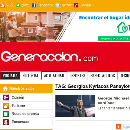
RSS
2urpi
Facebook
Twitter
Google+
PORTADA
EDITORIAL
ACTUALIDAD
DEPORTES
ESPECTÁCULOS
TECN
TAG: Georgios Kyriacos Panayio
Nuestros sitios
Opinión
George Michael 
cardíaca
Turismo
El cantante falleció 
Notas de prensa
Encuestas
1
Sigui