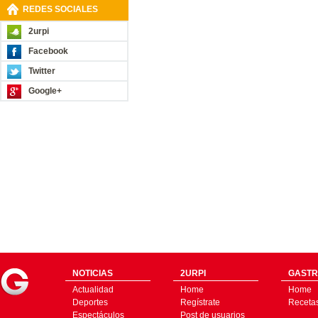
REDES SOCIALES
2urpi
Facebook
Twitter
Google+
NOTICIAS
2URPI
GASTR
Actualidad
Home
Home
Deportes
Regístrate
Receta
Espectáculos
Post de usuarios