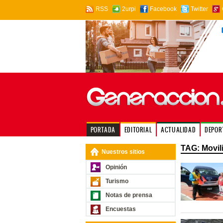
RSS
2urpi
Facebook
Twitter
PORTADA
EDITORIAL
ACTUALIDAD
DEPOR
TAG: Movil
Nuestros sitios
Opinión
Turismo
Notas de prensa
Encuestas