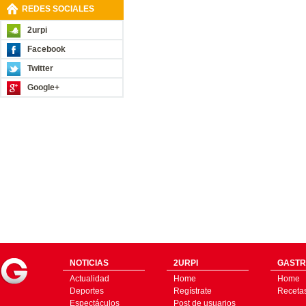
REDES SOCIALES
2urpi
Facebook
Twitter
Google+
NOTICIAS
2URPI
GASTR
Actualidad
Home
Home
Deportes
Regístrate
Receta
Espectáculos
Post de usuarios