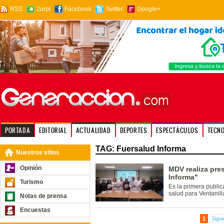
RSS
2urpi
Facebook
Twitter
Google+
PORTADA
EDITORIAL
ACTUALIDAD
DEPORTES
ESPECTÁCULOS
TECN
TAG: Fuersalud Informa
Nuestros sitios
Opinión
MDV realiza pre
Informa"
Turismo
Es la primera publi
salud para Ventanill
Notas de prensa
Encuestas
1
Sigui