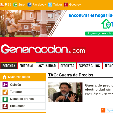
RSS
2urpi
Facebook
Twitter
Google+
PORTADA
EDITORIAL
ACTUALIDAD
DEPORTES
ESPECTÁCULOS
TECN
TAG: Guerra de Precios
Nuestros sitios
Opinión
Guerra de preci
electricidad sin
Turismo
Por: César Gutiérrez
Notas de prensa
Encuestas
1
Sigui