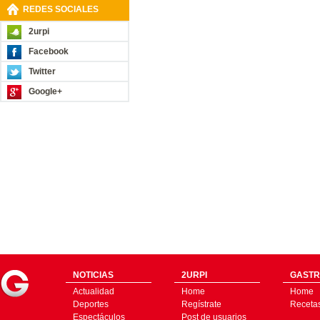
REDES SOCIALES
2urpi
Facebook
Twitter
Google+
NOTICIAS
2URPI
GASTR
Actualidad
Home
Home
Deportes
Regístrate
Receta
Espectáculos
Post de usuarios