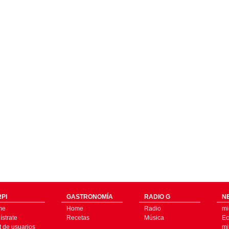
PI
GASTRONOMÍA
RADIO G
N
me
Home
Radio
mi
strate
Recetas
Música
Ec
t de usuarios
mi