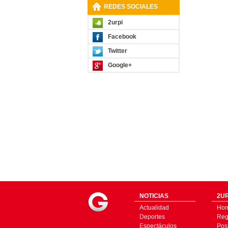
REDES SOCIALES
2urpi
Facebook
Twitter
Google+
NOTICIAS
2UR
Actualidad
Ho
Deportes
Regí
Espectáculos
Pos