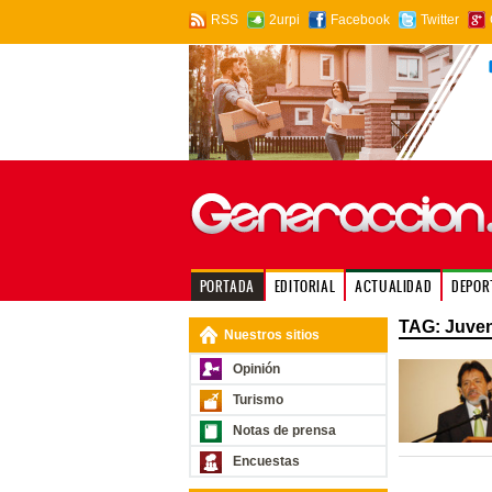
RSS
2urpi
Facebook
Twitter
PORTADA
EDITORIAL
ACTUALIDAD
DEPOR
TAG: Juve
Nuestros sitios
Opinión
Turismo
Notas de prensa
Encuestas