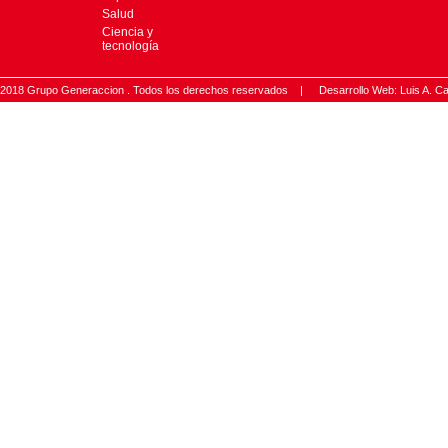
Salud
Ciencia y
tecnología
2018 Grupo Generaccion . Todos los derechos reservados |
Desarrollo Web: Luis A.