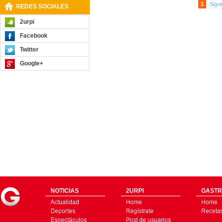
1
Sigui
REDES SOCIALES
2urpi
Facebook
Twitter
Google+
NOTICIAS
2URPI
GASTR
Actualidad
Home
Home
Deportes
Regístrate
Receta
Espectáculos
Post de usuarios