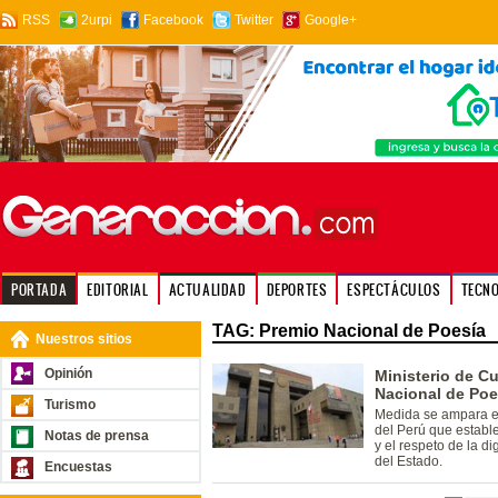
RSS
2urpi
Facebook
Twitter
Google+
PORTADA
EDITORIAL
ACTUALIDAD
DEPORTES
ESPECTÁCULOS
TECN
TAG: Premio Nacional de Poesía
Nuestros sitios
Opinión
Ministerio de Cu
Nacional de Poe
Turismo
Medida se ampara en 
del Perú que establ
Notas de prensa
y el respeto de la d
del Estado.
Encuestas