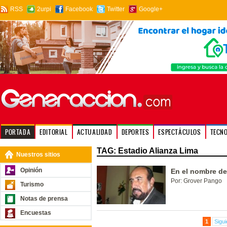
RSS
2urpi
Facebook
Twitter
Google+
PORTADA
EDITORIAL
ACTUALIDAD
DEPORTES
ESPECTÁCULOS
TECN
TAG: Estadio Alianza Lima
Nuestros sitios
Opinión
En el nombre de
Por: Grover Pango
Turismo
Notas de prensa
Encuestas
1
Sigui