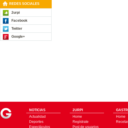
REDES SOCIALES
2urpi
Facebook
Twitter
Google+
NOTICIAS
2URPI
GASTR
Actualidad
Home
Home
Deportes
Regístrate
Receta
Espectáculos
Post de usuarios