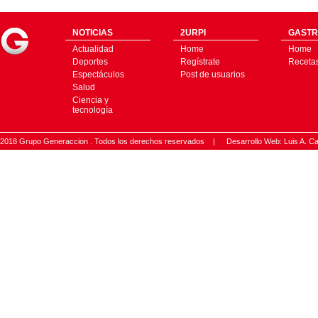
NOTICIAS
2URPI
GASTR
Actualidad
Home
Home
Deportes
Regístrate
Receta
Espectáculos
Post de usuarios
Salud
Ciencia y
tecnología
2018 Grupo Generaccion . Todos los derechos reservados |
Desarrollo Web: Luis A.