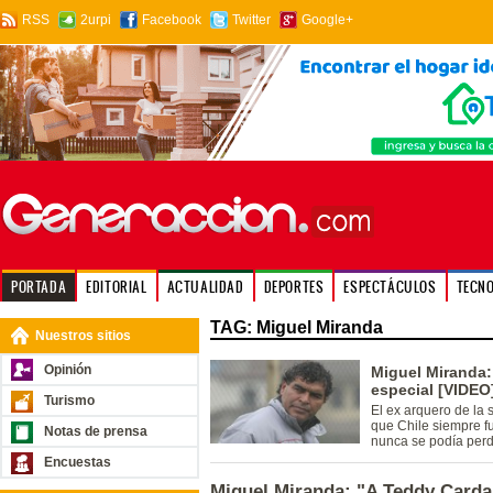
RSS
2urpi
Facebook
Twitter
Google+
PORTADA
EDITORIAL
ACTUALIDAD
DEPORTES
ESPECTÁCULOS
TECN
TAG: Miguel Miranda
Nuestros sitios
Opinión
Miguel Miranda: 
especial [VIDEO
Turismo
El ex arquero de la
que Chile siempre fu
Notas de prensa
nunca se podía perde
Encuestas
Miguel Miranda: "A Teddy Carda