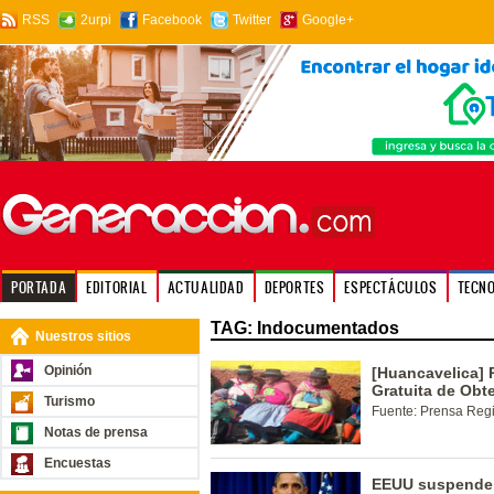
RSS
2urpi
Facebook
Twitter
Google+
PORTADA
EDITORIAL
ACTUALIDAD
DEPORTES
ESPECTÁCULOS
TECN
TAG: Indocumentados
Nuestros sitios
Opinión
[Huancavelica] 
Gratuita de Obt
Turismo
Fuente: Prensa Reg
Notas de prensa
Encuestas
EEUU suspende 