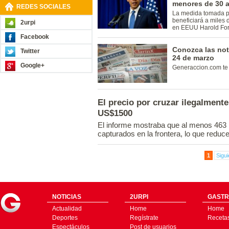
menores de 30 
REDES SOCIALES
La medida tomada p
beneficiará a miles
2urpi
en EEUU Harold For
Facebook
Conozca las not
Twitter
24 de marzo
Google+
Generaccion.com te l
El precio por cruzar ilegalment
US$1500
El informe mostraba que al menos 463
capturados en la frontera, lo que reduc
1
Sigui
NOTICIAS
2URPI
GASTR
Actualidad
Home
Home
Deportes
Regístrate
Receta
Espectáculos
Post de usuarios