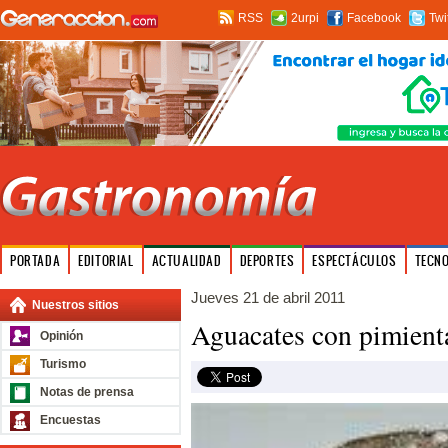
RSS
2urpi
Facebook
Twi
PORTADA
EDITORIAL
ACTUALIDAD
DEPORTES
ESPECTÁCULOS
TECN
Jueves 21 de abril 2011
Nuestros sitios
Aguacates con pimient
Opinión
Turismo
Notas de prensa
Encuestas