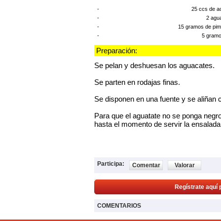
-
25 ccs de ac
-
2 agu
-
15 gramos de pimi
-
5 gramo
Preparación:
Se pelan y deshuesan los aguacates.
Se parten en rodajas finas.
Se disponen en una fuente y se aliñan co
Para que el aguatate no se ponga negro
hasta el momento de servir la ensalada
Participa:
Comentar
Valorar
Regístrate aquí 
COMENTARIOS