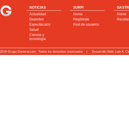
NOTICIAS
2URPI
GASTR
Actualidad
Home
Home
Deportes
Regístrate
Receta
Espectáculos
Post de usuarios
Salud
Ciencia y
tecnología
2018 Grupo Generaccion . Todos los derechos reservados |
Desarrollo Web: Luis A.