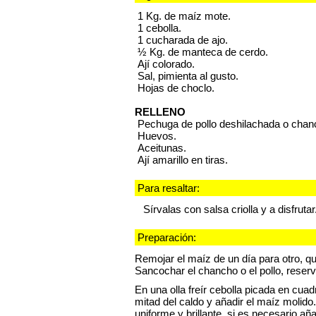
1 Kg. de maíz mote.
1 cebolla.
1 cucharada de ajo.
½ Kg. de manteca de cerdo.
Ají colorado.
Sal, pimienta al gusto.
Hojas de choclo.
RELLENO
Pechuga de pollo deshilachada o chan
Huevos.
Aceitunas.
Ají amarillo en tiras.
Para resaltar:
Sírvalas con salsa criolla y a disfrutar
Preparación:
Remojar el maíz de un día para otro, qui
Sancochar el chancho o el pollo, reserv
En una olla freír cebolla picada en cuadri
mitad del caldo y añadir el maíz molid
uniforme y brillante, si es necesario a