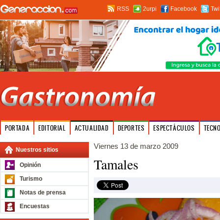
RSS
2urpi
Facebook
Twi
PORTADA
EDITORIAL
ACTUALIDAD
DEPORTES
ESPECTÁCULOS
TECN
Viernes 13 de marzo 2009
Nuestros sitios
Tamales
Opinión
Turismo
Notas de prensa
Encuestas