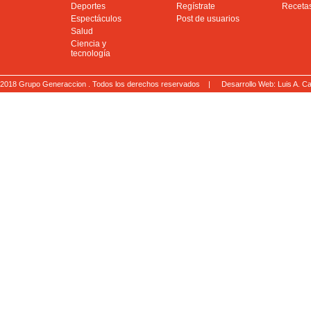
Deportes
Regístrate
Receta
Espectáculos
Post de usuarios
Salud
Ciencia y
tecnología
2018 Grupo Generaccion . Todos los derechos reservados |
Desarrollo Web: Luis A.