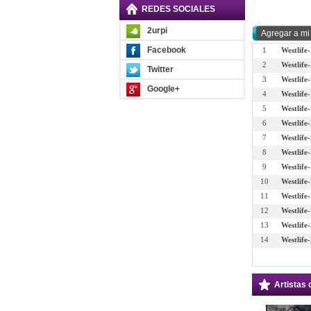
REDES SOCIALES
2urpi
Facebook
1
Westlife
2
Westlife
Twitter
3
Westlife
Google+
4
Westlife
5
Westlife
6
Westlife
7
Westlife
8
Westlife
9
Westlife
10
Westlife-
11
Westlife
12
Westlife
13
Westlife
14
Westlife-
Artistas