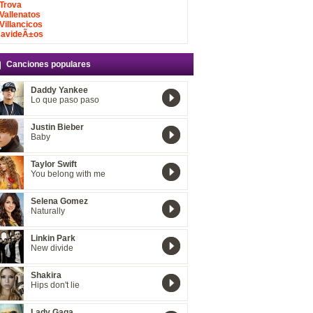
Trova
Vallenatos
Villancicos
avideÃ±os
Canciones populares
Daddy Yankee
Lo que paso paso
Justin Bieber
Baby
Taylor Swift
You belong with me
Selena Gomez
Naturally
Linkin Park
New divide
Shakira
Hips don't lie
Lady Gaga