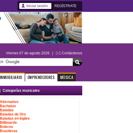
Iniciar sesión
REGÍSTRATE
Viernes 07 de agosto 2026 |
Contáctenos
INMOBILIARIO
EMPRENDEDORES
MÚSICA
Categorías musicales
Alternativo
Bachatas
Baladas
Baladas de Oro
Baladas en Ingles
Billboards
Boleros
Brasileras