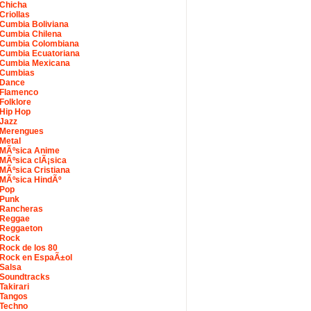
Chicha
Criollas
Cumbia Boliviana
Cumbia Chilena
Cumbia Colombiana
Cumbia Ecuatoriana
Cumbia Mexicana
Cumbias
Dance
Flamenco
Folklore
Hip Hop
Jazz
Merengues
Metal
MÃºsica Anime
MÃºsica clÃ¡sica
MÃºsica Cristiana
MÃºsica HindÃº
Pop
Punk
Rancheras
Reggae
Reggaeton
Rock
Rock de los 80
Rock en EspaÃ±ol
Salsa
Soundtracks
Takirari
Tangos
Techno