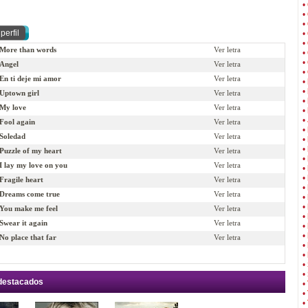
•
•
•
•
•
-More than words
Ver letra
•
•
-Angel
Ver letra
•
-En ti deje mi amor
Ver letra
•
•
-Uptown girl
Ver letra
•
-My love
Ver letra
•
•
-Fool again
Ver letra
•
-Soledad
Ver letra
•
•
-Puzzle of my heart
Ver letra
•
-I lay my love on you
Ver letra
•
•
Fragile heart
Ver letra
•
-Dreams come true
Ver letra
•
•
-You make me feel
Ver letra
•
-Swear it again
Ver letra
•
•
No place that far
Ver letra
•
•
•
•
 destacados
•
•
•