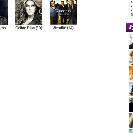
•
•
•
N
ams
Celine Dion (10)
Westlife (14)