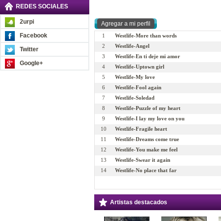
REDES SOCIALES
2urpi
Facebook
1
Westlife-More than words
2
Westlife-Angel
Twitter
3
Westlife-En ti deje mi amor
Google+
4
Westlife-Uptown girl
5
Westlife-My love
6
Westlife-Fool again
7
Westlife-Soledad
8
Westlife-Puzzle of my heart
9
Westlife-I lay my love on you
10
Westlife-Fragile heart
11
Westlife-Dreams come true
12
Westlife-You make me feel
13
Westlife-Swear it again
14
Westlife-No place that far
Artistas destacados