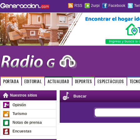
RSS
2urpi
Facebook
Twi
PORTADA
EDITORIAL
ACTUALIDAD
DEPORTES
ESPECTÁCULOS
TECN
Nuestros sitios
Buscar
Opinión
Turismo
Notas de prensa
Encuestas