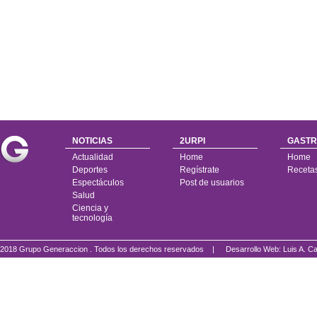
NOTICIAS
2URPI
GASTR
Actualidad
Home
Home
Deportes
Regístrate
Receta
Espectáculos
Post de usuarios
Salud
Ciencia y
tecnología
2018 Grupo Generaccion . Todos los derechos reservados |
Desarrollo Web: Luis A.