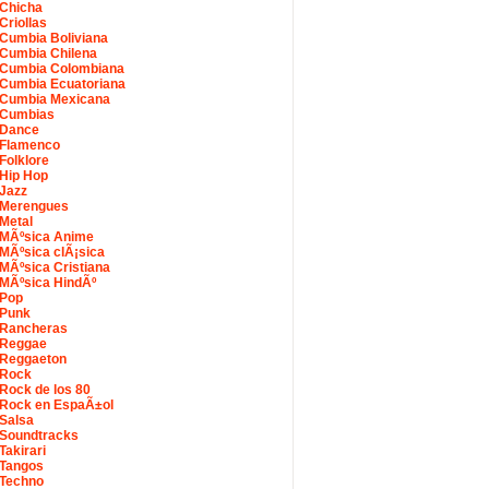
Chicha
Criollas
Cumbia Boliviana
Cumbia Chilena
Cumbia Colombiana
Cumbia Ecuatoriana
Cumbia Mexicana
Cumbias
Dance
Flamenco
Folklore
Hip Hop
Jazz
Merengues
Metal
MÃºsica Anime
MÃºsica clÃ¡sica
MÃºsica Cristiana
MÃºsica HindÃº
Pop
Punk
Rancheras
Reggae
Reggaeton
Rock
Rock de los 80
Rock en EspaÃ±ol
Salsa
Soundtracks
Takirari
Tangos
Techno