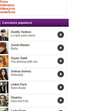
Trova
Vallenatos
Villancicos
avideÃ±os
Canciones populares
Daddy Yankee
Lo que paso paso
Justin Bieber
Baby
Taylor Swift
You belong with me
Selena Gomez
Naturally
Linkin Park
New divide
Shakira
Hips don't lie
Lady Gaga