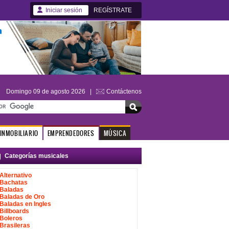
Iniciar sesión
REGÍSTRATE
Domingo 09 de agosto 2026 |
Contáctenos
INMOBILIARIO
EMPRENDEDORES
MÚSICA
Categorías musicales
Alternativo
Bachatas
Baladas
Baladas de Oro
Baladas en Ingles
Billboards
Boleros
Brasileras