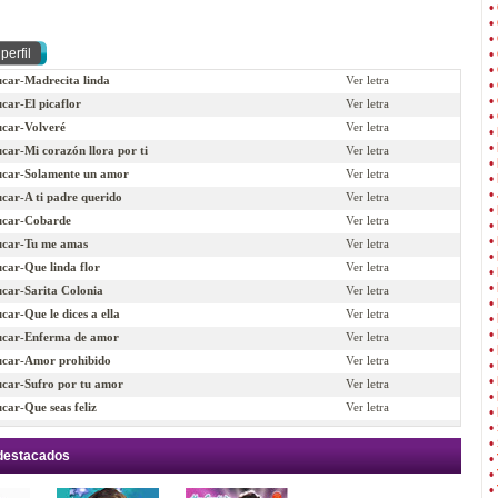
•
•
•
•
•
car-Madrecita linda
Ver letra
•
•
car-El picaflor
Ver letra
•
car-Volveré
Ver letra
•
•
car-Mi corazón llora por ti
Ver letra
•
ucar-Solamente un amor
Ver letra
•
•
car-A ti padre querido
Ver letra
•
ucar-Cobarde
Ver letra
•
•
ucar-Tu me amas
Ver letra
•
car-Que linda flor
Ver letra
•
•
car-Sarita Colonia
Ver letra
•
car-Que le dices a ella
Ver letra
•
•
ucar-Enferma de amor
Ver letra
•
ucar-Amor prohibido
Ver letra
•
•
car-Sufro por tu amor
Ver letra
•
car-Que seas feliz
Ver letra
•
•
ucar-Amiga escuchame
Ver letra
•
car-Tu amor no vale nada
Ver letra
 destacados
•
•
car-Hoy me iré
Ver letra
•