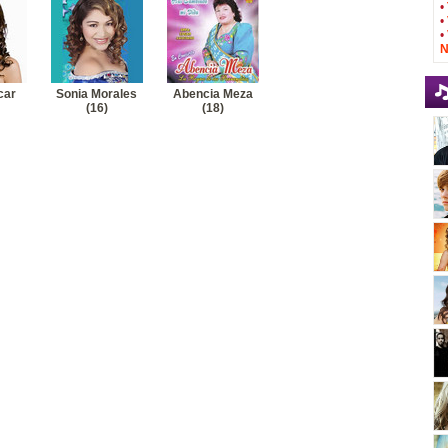
car-Aparentaba ser bueno
Ver letra
•
•
ucar-Madre
Ver letra
•
N
car
Sonia Morales
Abencia Meza
(16)
(18)