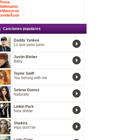
Trova
Vallenatos
Villancicos
avideÃ±os
Canciones populares
Daddy Yankee
Lo que paso paso
Justin Bieber
Baby
Taylor Swift
You belong with me
Selena Gomez
Naturally
Linkin Park
New divide
Shakira
Hips don't lie
Lady Gaga