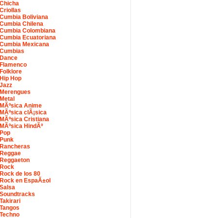
Chicha
Criollas
Cumbia Boliviana
Cumbia Chilena
Cumbia Colombiana
Cumbia Ecuatoriana
Cumbia Mexicana
Cumbias
Dance
Flamenco
Folklore
Hip Hop
Jazz
Merengues
Metal
MÃºsica Anime
MÃºsica clÃ¡sica
MÃºsica Cristiana
MÃºsica HindÃº
Pop
Punk
Rancheras
Reggae
Reggaeton
Rock
Rock de los 80
Rock en EspaÃ±ol
Salsa
Soundtracks
Takirari
Tangos
Techno