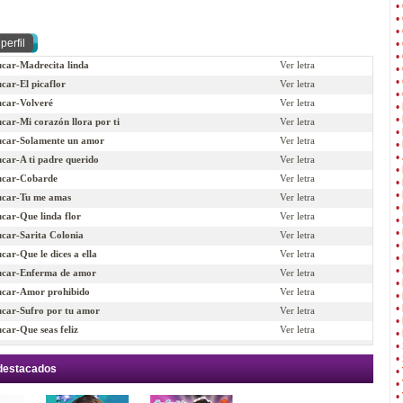
•
•
•
•
•
car-Madrecita linda
Ver letra
•
•
car-El picaflor
Ver letra
•
car-Volveré
Ver letra
•
•
car-Mi corazón llora por ti
Ver letra
•
ucar-Solamente un amor
Ver letra
•
•
car-A ti padre querido
Ver letra
•
ucar-Cobarde
Ver letra
•
•
ucar-Tu me amas
Ver letra
•
car-Que linda flor
Ver letra
•
•
car-Sarita Colonia
Ver letra
•
car-Que le dices a ella
Ver letra
•
•
ucar-Enferma de amor
Ver letra
•
ucar-Amor prohibido
Ver letra
•
•
car-Sufro por tu amor
Ver letra
•
car-Que seas feliz
Ver letra
•
•
ucar-Amiga escuchame
Ver letra
•
car-Tu amor no vale nada
Ver letra
 destacados
•
•
car-Hoy me iré
Ver letra
•