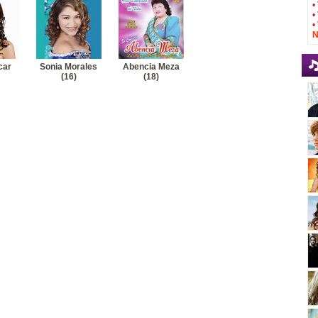
car-Aparentaba ser bueno
Ver letra
•
•
ucar-Madre
Ver letra
•
N
car
Sonia Morales
Abencia Meza
(16)
(18)