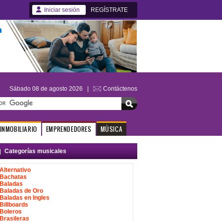
Iniciar sesión
REGÍSTRATE
Sábado 08 de agosto 2026 |
Contáctenos
INMOBILIARIO
EMPRENDEDORES
MÚSICA
Categorías musicales
Alternativo
Bachatas
Baladas
Baladas de Oro
Baladas en Ingles
Billboards
Boleros
Brasileras