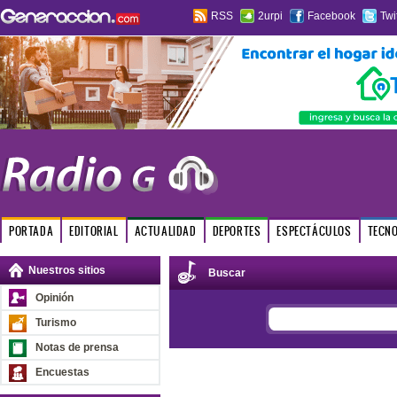
RSS
2urpi
Facebook
Twi
PORTADA
EDITORIAL
ACTUALIDAD
DEPORTES
ESPECTÁCULOS
TECN
Nuestros sitios
Buscar
Opinión
Turismo
Notas de prensa
Encuestas