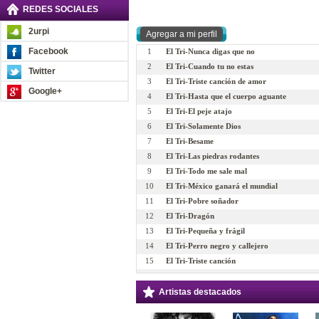
REDES SOCIALES
2urpi
Facebook
1
El Tri-Nunca digas que no
2
El Tri-Cuando tu no estas
Twitter
3
El Tri-Triste cancíón de amor
Google+
4
El Tri-Hasta que el cuerpo aguante
5
El Tri-El peje atajo
6
El Tri-Solamente Dios
7
El Tri-Besame
8
El Tri-Las piedras rodantes
9
El Tri-Todo me sale mal
10
El Tri-México ganará el mundial
11
El Tri-Pobre soñador
12
El Tri-Dragón
13
El Tri-Pequeña y frágil
14
El Tri-Perro negro y callejero
15
El Tri-Triste canción
16
El Tri-Todo por el rock and roll
17
El Tri-Tu mamá no me quiere
Artistas destacados
18
El Tri-Mente rockera