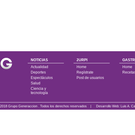
NOTICIAS
2URPI
GASTR
Actualidad
Home
Home
Deportes
Regístrate
Receta
Espectáculos
Post de usuarios
Salud
Ciencia y
tecnología
2018 Grupo Generaccion . Todos los derechos reservados |
Desarrollo Web: Luis A.