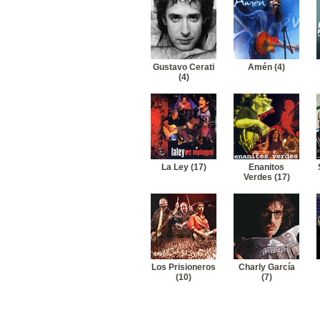
19
El Tri-Oye cantinero
20
El Tri-Chilango incomprenido
21
El Tri-El niño sin amor
22
El Tri-Esclavo del Rock and Roll
23
El Tri-Metro balderas
Gustavo Cerati
Amén (4)
24
El Tri-El vicioso
(4)
La Ley (17)
Enanitos
Verdes (17)
Los Prisioneros
Charly García
(10)
(7)