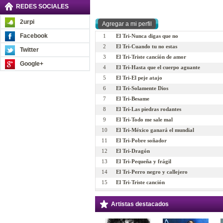
REDES SOCIALES
2urpi
Facebook
1
El Tri-Nunca digas que no
2
El Tri-Cuando tu no estas
Twitter
3
El Tri-Triste cancíón de amor
Google+
4
El Tri-Hasta que el cuerpo aguante
5
El Tri-El peje atajo
6
El Tri-Solamente Dios
7
El Tri-Besame
8
El Tri-Las piedras rodantes
9
El Tri-Todo me sale mal
10
El Tri-México ganará el mundial
11
El Tri-Pobre soñador
12
El Tri-Dragón
13
El Tri-Pequeña y frágil
14
El Tri-Perro negro y callejero
15
El Tri-Triste canción
16
El Tri-Todo por el rock and roll
17
El Tri-Tu mamá no me quiere
Artistas destacados
18
El Tri-Mente rockera