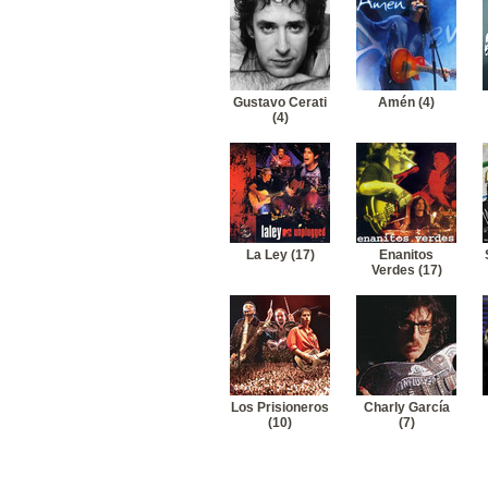
19
El Tri-Oye cantinero
20
El Tri-Chilango incomprenido
21
El Tri-El niño sin amor
22
El Tri-Esclavo del Rock and Roll
23
El Tri-Metro balderas
Gustavo Cerati
Amén (4)
24
El Tri-El vicioso
(4)
La Ley (17)
Enanitos
Verdes (17)
Los Prisioneros
Charly García
(10)
(7)