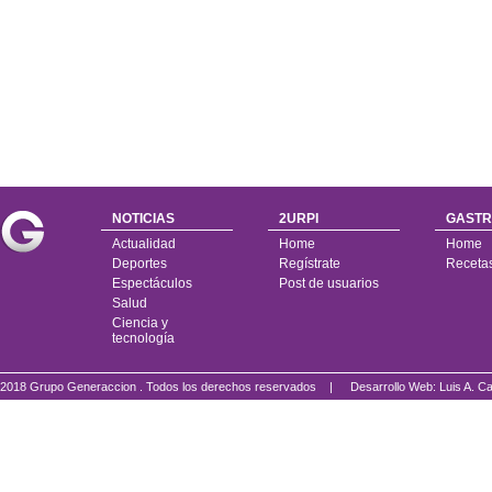
NOTICIAS
2URPI
GASTR
Actualidad
Home
Home
Deportes
Regístrate
Receta
Espectáculos
Post de usuarios
Salud
Ciencia y
tecnología
2018 Grupo Generaccion . Todos los derechos reservados |
Desarrollo Web: Luis A.