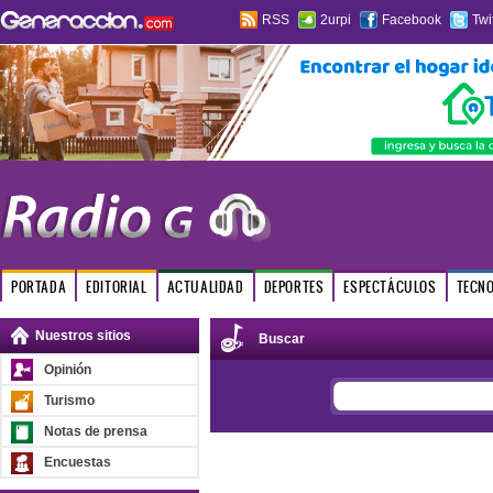
RSS
2urpi
Facebook
Twi
PORTADA
EDITORIAL
ACTUALIDAD
DEPORTES
ESPECTÁCULOS
TECN
Nuestros sitios
Buscar
Opinión
Turismo
Notas de prensa
Encuestas