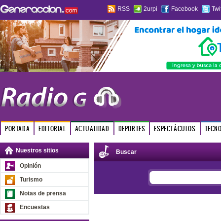
RSS
2urpi
Facebook
Twi
PORTADA
EDITORIAL
ACTUALIDAD
DEPORTES
ESPECTÁCULOS
TECN
Nuestros sitios
Buscar
Opinión
Turismo
Notas de prensa
Encuestas