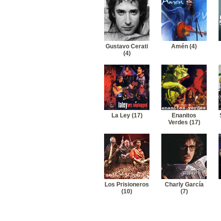
19
Hombres G-Te vi
20
Hombres G-La primavera
Gustavo Cerati
Amén (4)
(4)
La Ley (17)
Enanitos
Verdes (17)
Los Prisioneros
Charly García
(10)
(7)