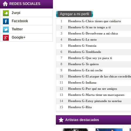
REDES SOCIALES
2urpi
Facebook
1
Hombres G-Chico tienes que cuidarte
2
Hombres G-Si no te tengo a ti
Twitter
3
Hombres G-Devuelveme a mi chica
Google+
4
Hombres G-Lo noto
5
Hombres G-Venezia
6
Hombres G-Temblando
7
Hombres G-Que soy yo para ti
8
Hombres G-Te quiero
9
Hombres G-En mi coche
10
Hombres G-El ataque de las chicas cocodril
11
Hombres G-Indiana
12
Hombres G-Por qué no ser amigos
13
Hombres G-Marta tiene un marcapasos
14
Hombres G-Estoy pintando tu sonrisa
15
Hombres G-Rita
16
Hombres G-Sueltate el pelo
17
Hombres G-Un par de palabras
Artistas destacados
18
Hombres G-La carretera