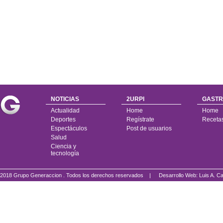
NOTICIAS
2URPI
GASTR
Actualidad
Home
Home
Deportes
Regístrate
Receta
Espectáculos
Post de usuarios
Salud
Ciencia y
tecnología
2018 Grupo Generaccion . Todos los derechos reservados |
Desarrollo Web: Luis A.