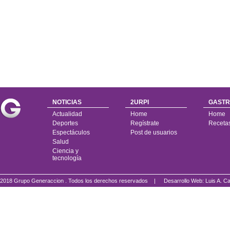
NOTICIAS
2URPI
GASTR
Actualidad
Home
Home
Deportes
Regístrate
Receta
Espectáculos
Post de usuarios
Salud
Ciencia y
tecnología
2018 Grupo Generaccion . Todos los derechos reservados |
Desarrollo Web: Luis A.