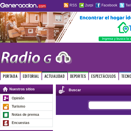
RSS
2urpi
Facebook
Twi
PORTADA
EDITORIAL
ACTUALIDAD
DEPORTES
ESPECTÁCULOS
TECN
Nuestros sitios
Buscar
Opinión
Turismo
Notas de prensa
Encuestas