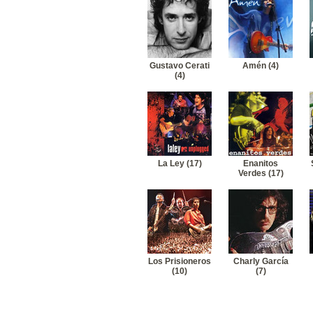
19
Hombres G-Te vi
20
Hombres G-La primavera
Gustavo Cerati
Amén (4)
(4)
La Ley (17)
Enanitos
Verdes (17)
Los Prisioneros
Charly García
(10)
(7)