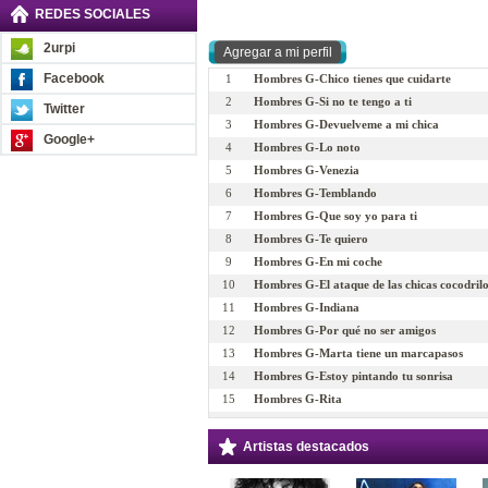
REDES SOCIALES
2urpi
Facebook
1
Hombres G-Chico tienes que cuidarte
2
Hombres G-Si no te tengo a ti
Twitter
3
Hombres G-Devuelveme a mi chica
Google+
4
Hombres G-Lo noto
5
Hombres G-Venezia
6
Hombres G-Temblando
7
Hombres G-Que soy yo para ti
8
Hombres G-Te quiero
9
Hombres G-En mi coche
10
Hombres G-El ataque de las chicas cocodril
11
Hombres G-Indiana
12
Hombres G-Por qué no ser amigos
13
Hombres G-Marta tiene un marcapasos
14
Hombres G-Estoy pintando tu sonrisa
15
Hombres G-Rita
16
Hombres G-Sueltate el pelo
17
Hombres G-Un par de palabras
Artistas destacados
18
Hombres G-La carretera