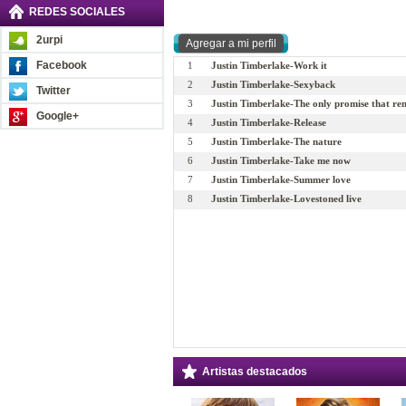
REDES SOCIALES
2urpi
Facebook
1
Justin Timberlake-Work it
2
Justin Timberlake-Sexyback
Twitter
3
Justin Timberlake-The only promise that re
Google+
4
Justin Timberlake-Release
5
Justin Timberlake-The nature
6
Justin Timberlake-Take me now
7
Justin Timberlake-Summer love
8
Justin Timberlake-Lovestoned live
Artistas destacados