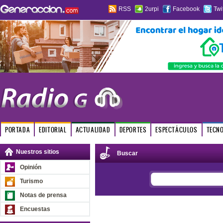
RSS
2urpi
Facebook
Twi
PORTADA
EDITORIAL
ACTUALIDAD
DEPORTES
ESPECTÁCULOS
TECN
Nuestros sitios
Buscar
Opinión
Turismo
Notas de prensa
Encuestas