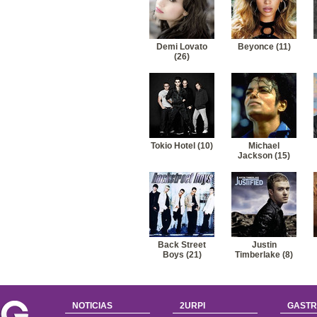
Demi Lovato
Beyonce (11)
(26)
Tokio Hotel (10)
Michael
Jackson (15)
Back Street
Justin
Boys (21)
Timberlake (8)
NOTICIAS
2URPI
GASTR