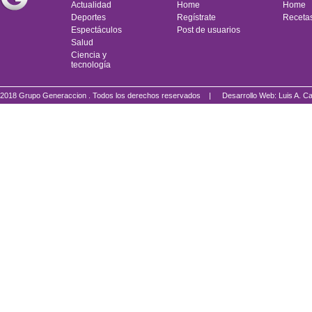
Actualidad
Home
Home
Deportes
Regístrate
Receta
Espectáculos
Post de usuarios
Salud
Ciencia y
tecnología
2018 Grupo Generaccion . Todos los derechos reservados |
Desarrollo Web: Luis A.