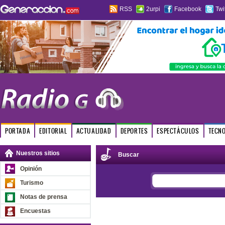
RSS
2urpi
Facebook
Twi
PORTADA
EDITORIAL
ACTUALIDAD
DEPORTES
ESPECTÁCULOS
TECN
Nuestros sitios
Buscar
Opinión
Turismo
Notas de prensa
Encuestas