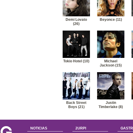
Demi Lovato
Beyonce (11)
(26)
Tokio Hotel (10)
Michael
Jackson (15)
Back Street
Justin
Boys (21)
Timberlake (8)
NOTICIAS
2URPI
GASTR