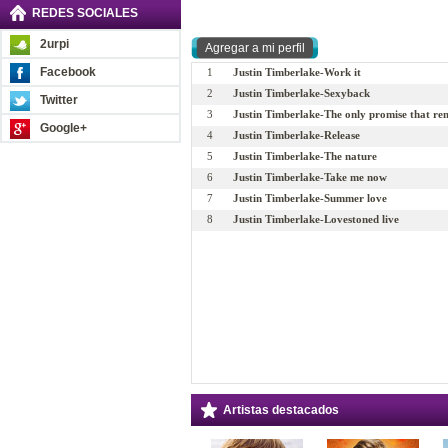
REDES SOCIALES
2urpi
Facebook
1
Justin Timberlake-Work it
2
Justin Timberlake-Sexyback
Twitter
3
Justin Timberlake-The only promise that re
Google+
4
Justin Timberlake-Release
5
Justin Timberlake-The nature
6
Justin Timberlake-Take me now
7
Justin Timberlake-Summer love
8
Justin Timberlake-Lovestoned live
Artistas destacados