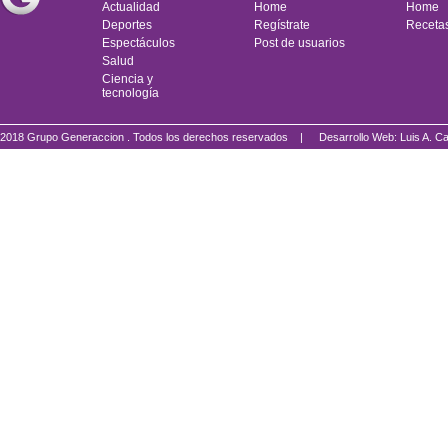
Actualidad
Home
Home
Deportes
Regístrate
Receta
Espectáculos
Post de usuarios
Salud
Ciencia y
tecnología
2018 Grupo Generaccion . Todos los derechos reservados |
Desarrollo Web: Luis A.