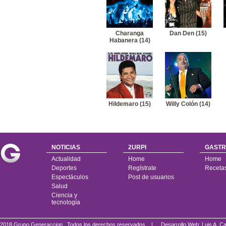
Charanga
Dan Den (15)
Habanera (14)
Hildemaro (15)
Willy Colón (14)
NOTICIAS
2URPI
GASTR
Actualidad
Home
Home
Deportes
Regístrate
Receta
Espectáculos
Post de usuarios
Salud
Ciencia y
tecnología
2018 Grupo Generaccion . Todos los derechos reservados |
Desarrollo Web: Luis A.