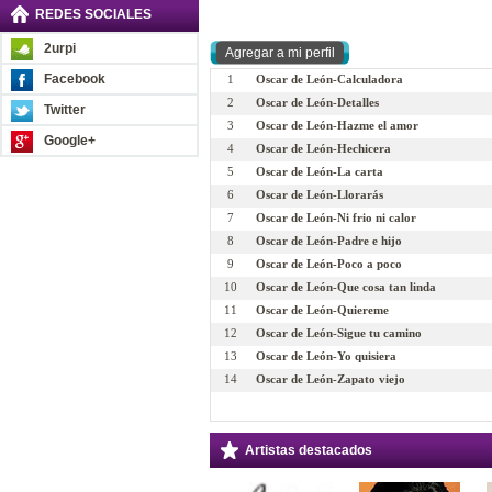
REDES SOCIALES
2urpi
Facebook
1
Oscar de León-Calculadora
2
Oscar de León-Detalles
Twitter
3
Oscar de León-Hazme el amor
Google+
4
Oscar de León-Hechicera
5
Oscar de León-La carta
6
Oscar de León-Llorarás
7
Oscar de León-Ni frio ni calor
8
Oscar de León-Padre e hijo
9
Oscar de León-Poco a poco
10
Oscar de León-Que cosa tan linda
11
Oscar de León-Quiereme
12
Oscar de León-Sigue tu camino
13
Oscar de León-Yo quisiera
14
Oscar de León-Zapato viejo
Artistas destacados