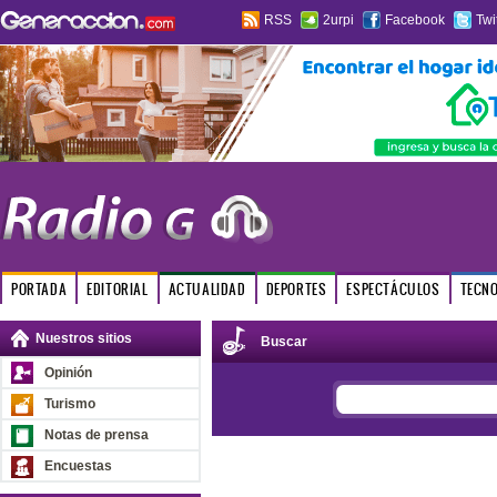
RSS
2urpi
Facebook
Twi
PORTADA
EDITORIAL
ACTUALIDAD
DEPORTES
ESPECTÁCULOS
TECN
Nuestros sitios
Buscar
Opinión
Turismo
Notas de prensa
Encuestas