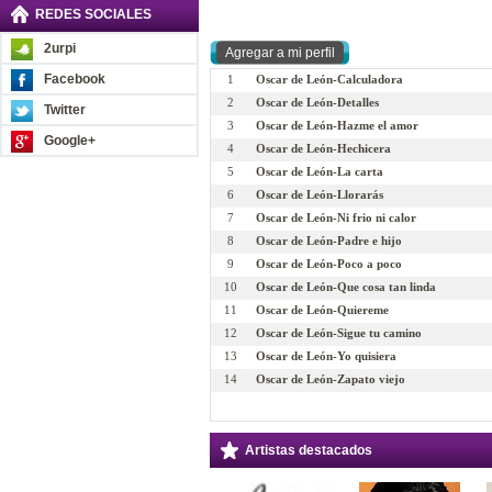
REDES SOCIALES
2urpi
Facebook
1
Oscar de León-Calculadora
2
Oscar de León-Detalles
Twitter
3
Oscar de León-Hazme el amor
Google+
4
Oscar de León-Hechicera
5
Oscar de León-La carta
6
Oscar de León-Llorarás
7
Oscar de León-Ni frio ni calor
8
Oscar de León-Padre e hijo
9
Oscar de León-Poco a poco
10
Oscar de León-Que cosa tan linda
11
Oscar de León-Quiereme
12
Oscar de León-Sigue tu camino
13
Oscar de León-Yo quisiera
14
Oscar de León-Zapato viejo
Artistas destacados