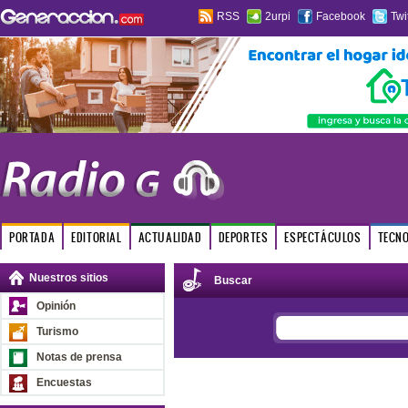
RSS
2urpi
Facebook
Twi
PORTADA
EDITORIAL
ACTUALIDAD
DEPORTES
ESPECTÁCULOS
TECN
Nuestros sitios
Buscar
Opinión
Turismo
Notas de prensa
Encuestas