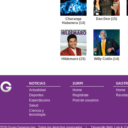
Charanga
Dan Den (15)
Habanera (14)
Hildemaro (15)
Willy Colón (14)
NOTICIAS
2URPI
GASTR
Actualidad
Home
Home
Deportes
Regístrate
Receta
Espectáculos
Post de usuarios
Salud
Ciencia y
tecnología
2018 Grupo Generaccion . Todos los derechos reservados |
Desarrollo Web: Luis A.